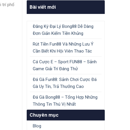
 trí phổ
Bài viết mới
Đăng Ký Đại Lý Bong88 Dễ Dàng
Đơn Giản Kiếm Tiền Khủng
Rút Tiền Fun88 Và Những Lưu Ý
Cần Biết Khi Hội Viên Thao Tác
Cá Cược E – Sport FUN88 – Sảnh
Game Giải Trí Đáng Thử
Đá Gà Fun88: Sảnh Chơi Cược Đá
Gà Uy Tín, Trả Thưởng Cao
Đá Gà Bong88 – Tổng Hợp Những
Thông Tin Thú Vị Nhất
Chuyên mục
Blog