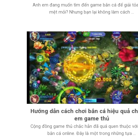
Anh em đang muốn tìm đến game bắn cá để giải tỏa 
mệt mỏi? Nhưng bạn lại không làm cách ...
Hướng dẫn cách chơi bắn cá hiệu quả c
em game thủ
Cộng đồng game thủ chắc hẳn đã quá quen thuộc với 
bắn cá online. Đây là một trong những tựa ...