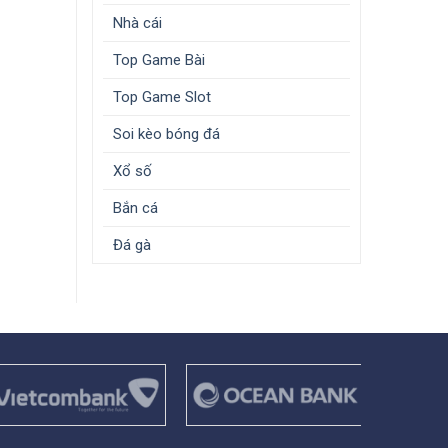
Nhà cái
Top Game Bài
Top Game Slot
Soi kèo bóng đá
Xổ số
Bắn cá
Đá gà