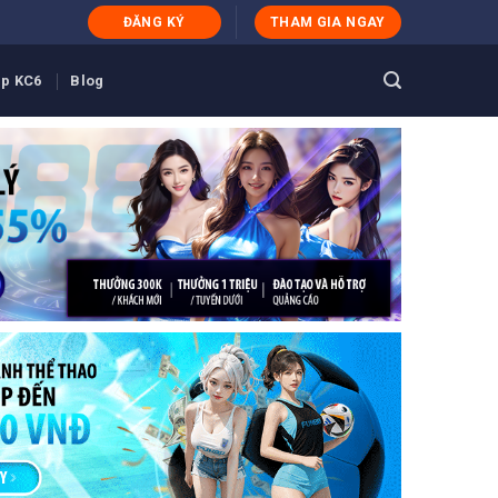
ĐĂNG KÝ
THAM GIA NGAY
pp KC6
Blog