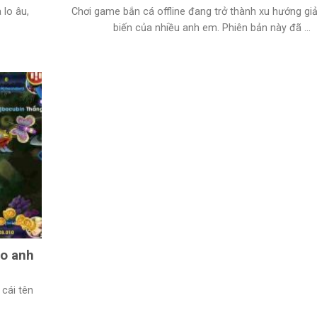
lo âu,
Chơi game bắn cá offline đang trở thành xu hướng giải
biến của nhiều anh em. Phiên bản này đã ...
ho anh
cái tên